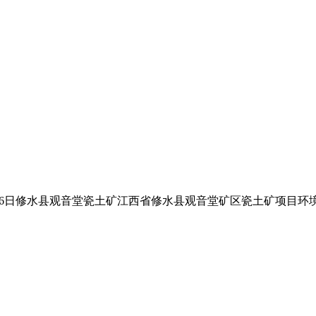
018年12月6日修水县观音堂瓷土矿江西省修水县观音堂矿区瓷土矿