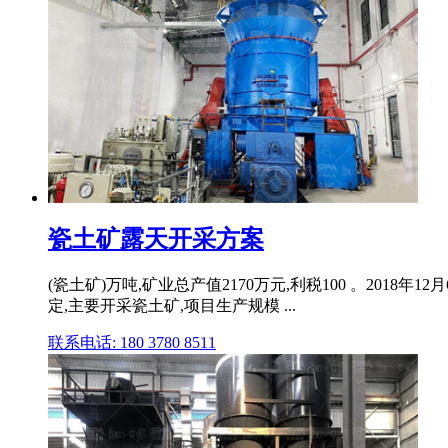
瓷土矿露天开采方案
(瓷土矿)万吨,矿业总产值2170万元,利税100 。2
定,主要开采瓷土矿,项目生产规模 ...
联系电话: 180 3780 8511