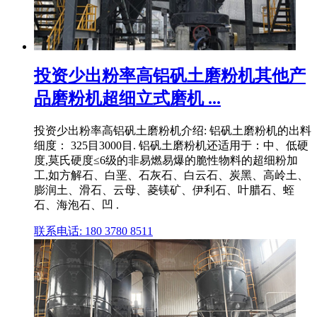
投资少出粉率高铝矾土磨粉机其他产
品磨粉机超细立式磨机 ...
投资少出粉率高铝矾土磨粉机介绍: 铝矾土磨粉机的出料
细度： 325目3000目. 铝矾土磨粉机还适用于：中、低硬
度,莫氏硬度≤6级的非易燃易爆的脆性物料的超细粉加
工,如方解石、白垩、石灰石、白云石、炭黑、高岭土、
膨润土、滑石、云母、菱镁矿、伊利石、叶腊石、蛭
石、海泡石、凹 .
联系电话: 180 3780 8511