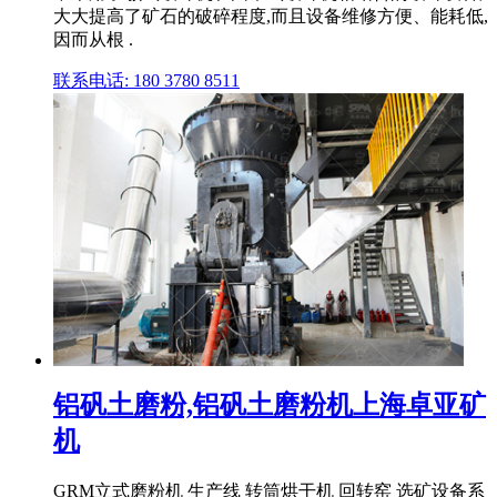
大大提高了矿石的破碎程度,而且设备维修方便、能耗低,
因而从根 .
联系电话: 180 3780 8511
铝矾土磨粉,铝矾土磨粉机上海卓亚矿
机
GRM立式磨粉机 生产线 转筒烘干机 回转窑 选矿设备系