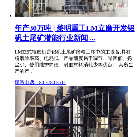
年产30万吨 | 黎明重工LM立磨开发铝
矾土尾矿潜能行业新闻 ...
LM立式辊磨机是铝矾土尾矿磨粉工序中的主设备,具有
粉磨效率高、电耗低、产品细度易于调节、噪音低、扬
尘少、使用维护简便、耐磨材料消耗少等优点。 其所生
产的产 .
联系电话: 180 3780 8511