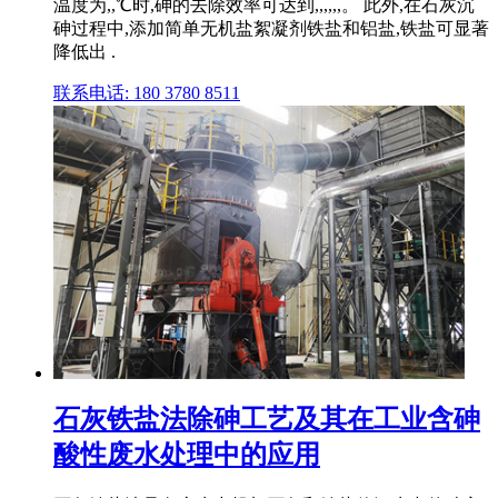
温度为,,℃时,砷的去除效率可达到,,,,,,。 此外,在石灰沉
砷过程中,添加简单无机盐絮凝剂铁盐和铝盐,铁盐可显著
降低出 .
联系电话: 180 3780 8511
石灰铁盐法除砷工艺及其在工业含砷
酸性废水处理中的应用