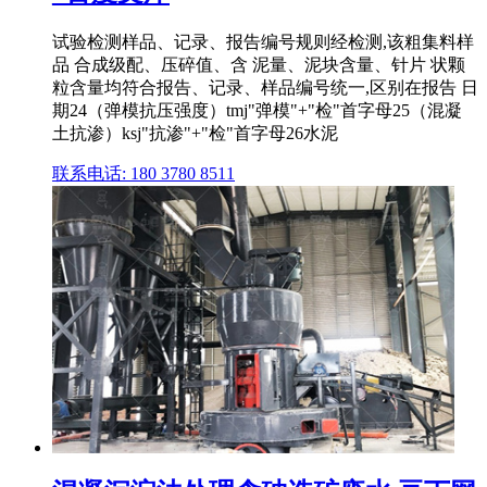
试验检测样品、记录、报告编号规则经检测,该粗集料样
品 合成级配、压碎值、含 泥量、泥块含量、针片 状颗
粒含量均符合报告、记录、样品编号统一,区别在报告 日
期24（弹模抗压强度）tmj"弹模"+"检"首字母25（混凝
土抗渗）ksj"抗渗"+"检"首字母26水泥
联系电话: 180 3780 8511