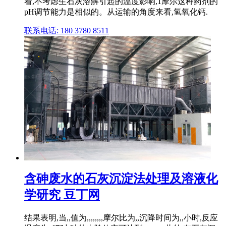
看,不考虑生石灰溶解引起的温度影响,1摩尔这种药剂的
pH调节能力是相似的。从运输的角度来看,氢氧化钙.
联系电话: 180 3780 8511
含砷废水的石灰沉淀法处理及溶液化
学研究 豆丁网
结果表明,当,,值为,,,,,,,,摩尔比为,,沉降时间为,,小时,反应