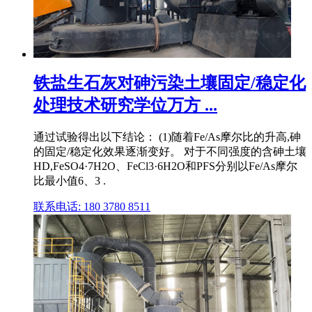
铁盐生石灰对砷污染土壤固定/稳定化
处理技术研究学位万方 ...
通过试验得出以下结论： (1)随着Fe/As摩尔比的升高,砷
的固定/稳定化效果逐渐变好。 对于不同强度的含砷土壤
HD,FeSO4·7H2O、FeCl3·6H2O和PFS分别以Fe/As摩尔
比最小值6、3 .
联系电话: 180 3780 8511