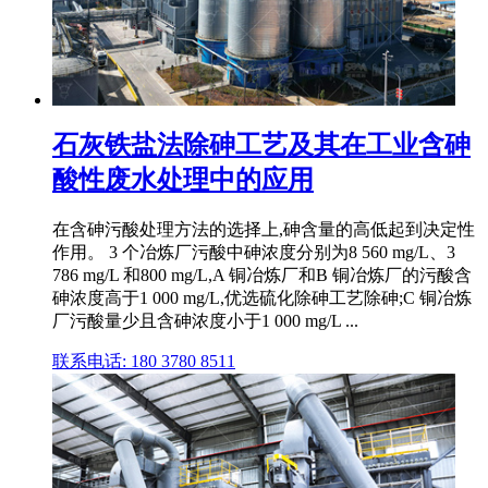
石灰铁盐法除砷工艺及其在工业含砷
酸性废水处理中的应用
在含砷污酸处理方法的选择上,砷含量的高低起到决定性
作用。 3 个冶炼厂污酸中砷浓度分别为8 560 mg/L、3
786 mg/L 和800 mg/L,A 铜冶炼厂和B 铜冶炼厂的污酸含
砷浓度高于1 000 mg/L,优选硫化除砷工艺除砷;C 铜冶炼
厂污酸量少且含砷浓度小于1 000 mg/L ...
联系电话: 180 3780 8511