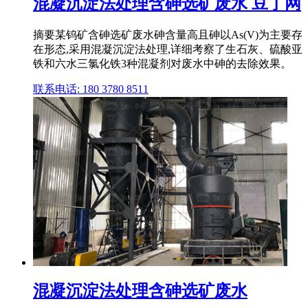
混凝沉淀法处理含砷选矿废水 豆丁网
摘要某钨矿含砷选矿废水砷含量高且砷以As(V)为主要存
在形态,采用混凝沉淀法处理,详细考察了生石灰、硫酸亚
铁和六水三氯化铁3种混凝剂对废水中砷的去除效果。
联系电话: 180 3780 8511
混凝沉淀法处理含砷选矿废水