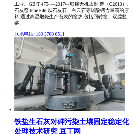
工业。GB/T 4754—2017中归属无机盐制 造（C2613）。
石灰窑 lime kiln 以石灰石、白云石等碳酸钙含量高的原
料,通过高温煅烧生产石灰的窑炉,包括回转窑、双膛竖
窑、
联系电话: 180 3780 8511
铁盐生石灰对砷污染土壤固定稳定化
处理技术研究 豆丁网