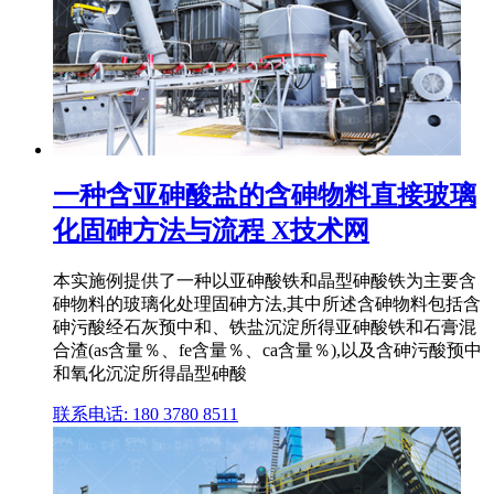
一种含亚砷酸盐的含砷物料直接玻璃
化固砷方法与流程 X技术网
本实施例提供了一种以亚砷酸铁和晶型砷酸铁为主要含
砷物料的玻璃化处理固砷方法,其中所述含砷物料包括含
砷污酸经石灰预中和、铁盐沉淀所得亚砷酸铁和石膏混
合渣(as含量％、fe含量％、ca含量％),以及含砷污酸预中
和氧化沉淀所得晶型砷酸
联系电话: 180 3780 8511