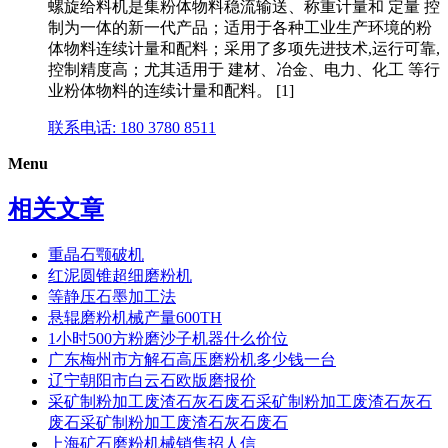
螺旋给料机是集粉体物料稳流输送、称重计量和 定量 控
制为一体的新一代产品；适用于各种工业生产环境的粉
体物料连续计量和配料；采用了多项先进技术,运行可靠,
控制精度高；尤其适用于 建材、冶金、电力、化工 等行
业粉体物料的连续计量和配料。 [1]
联系电话: 180 3780 8511
Menu
相关文章
重晶石颚破机
红泥圆锥超细磨粉机
等静压石墨加工法
悬辊磨粉机械产量600TH
1小时500方粉磨沙子机器什么价位
广东梅州市方解石高压磨粉机多少钱一台
辽宁朝阳市白云石欧版磨报价
采矿制粉加工废渣石灰石废石采矿制粉加工废渣石灰石
废石采矿制粉加工废渣石灰石废石
上海矿石磨粉机械销售招人信