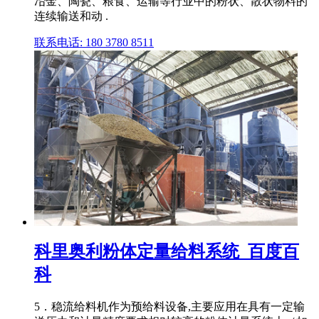
冶金、陶瓷、粮食、运输等行业中的粉状、散状物料的
连续输送和动 .
联系电话: 180 3780 8511
科里奥利粉体定量给料系统_百度百
科
5．稳流给料机作为预给料设备,主要应用在具有一定输