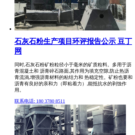
石灰石粉生产项目环评报告公示 豆丁
网
同时,石灰石粉矿粉粒径小于毫米的矿质粒料。多用于沥
青混凝土和 沥青碎石路面,其作用为填充空隙,防止热沥
青流淌,增强沥青材料的粘结力和 热稳定性。矿粉也要和
沥青有良好的亲和力（即粘着力）,能抵抗水的剥蚀作
用。
联系电话: 180 3780 8511