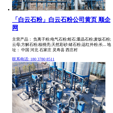
「白云石粉」白云石粉公司黄页 顺企
网
主营产品： 负离子粉;电气石粉;蛭石;重晶石粉;麦饭石粉;
云母;方解石粉;核桃壳;天然彩砂;锗石粉;远红外粉;长... 地
址： 中国 河北 石家庄 灵寿县 西庄村
联系电话: 180 3780 8511