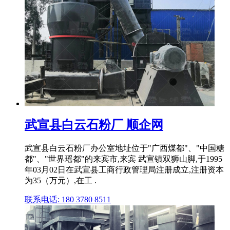
武宣县白云石粉厂 顺企网
武宣县白云石粉厂办公室地址位于"广西煤都"、"中国糖
都"、"世界瑶都"的来宾市,来宾 武宣镇双狮山脚,于1995
年03月02日在武宣县工商行政管理局注册成立,注册资本
为35（万元）,在工 .
联系电话: 180 3780 8511