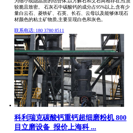
为细小或隐晶质的结合体,以方解石和文石两相存在,性质
较脆且致密。 石灰石中碳酸钙的成分占95%以上,含有少
量白云石、菱铁矿、石英、长石、云母以及能够体现石
材颜色的粘土矿物质,主要呈现白色和灰色。
联系电话: 180 3780 8511
科利瑞克碳酸钙重钙超细磨粉机 800
目立磨设备_报价上海科 ...