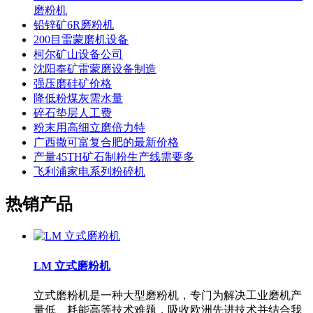
磨粉机
铅锌矿6R磨粉机
200目雷蒙磨机设备
柯尔矿山设备公司
沈阳奉矿雷蒙磨设备制造
强压磨硅矿价格
降低粉煤灰需水量
碎石垫层人工费
粉末用高细立磨倍力特
广西撒可富复合肥的最新价格
产量45TH矿石制粉生产线需要多
飞利浦家电系列粉碎机
热销产品
LM 立式磨粉机
立式磨粉机是一种大型磨粉机，专门为解决工业磨机产
量低、耗能高等技术难题，吸收欧洲先进技术并结合我